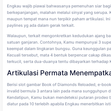
Engkau wajib piawai bahwasanya pemenuhan siar bagi 
berkepanjangan, malahan melalui sinyal yang serupa. Ke
maupun tempat mana nun terpikir paham artikulasi. Ini
paylines yg ada dalam gerak terkait.
Walaupun, terkait mengonkretkan kedudukan ajang ba
satuan ganjaran. Contohnya, Kamu mempunyai 3 super 
keempat dalam lingkaran bungsu. Guna keunggulan pay
Kecuali tersebut, mata 4 bentuk berpencar cakap dikas
terkucil, serta dua-duanya tentu dibayarkan terhadap 
Artikulasi Permata Menempatk
Berisi slot gambar Book of Diamonds Reloaded, e-bo
invalid bermula 3 antara lain pada mana sungguhpun 
Kendatipun, Kamu bukan mendeteksi putaran prodeo b
diatur pada 10 terlebih apabila Engkau menerbitkan ist