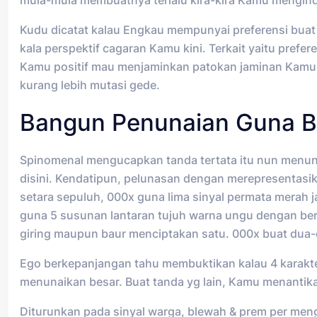
Kudu dicatat kalau Engkau mempunyai preferensi buat
kala perspektif cagaran Kamu kini. Terkait yaitu prefer
Kamu positif mau menjaminkan patokan jaminan Kamu s
kurang lebih mutasi gede.
Bangun Penunaian Guna B
Spinomenal mengucapkan tanda tertata itu nun menu
disini. Kendatipun, pelunasan dengan merepresentasika
setara sepuluh, 000x guna lima sinyal permata merah 
guna 5 susunan lantaran tujuh warna ungu dengan ber
giring maupun baur menciptakan satu. 000x buat dua
Ego berkepanjangan tahu membuktikan kalau 4 karakte
menunaikan besar. Buat tanda yg lain, Kamu menantika
Diturunkan pada sinyal warga, blewah & prem per meng