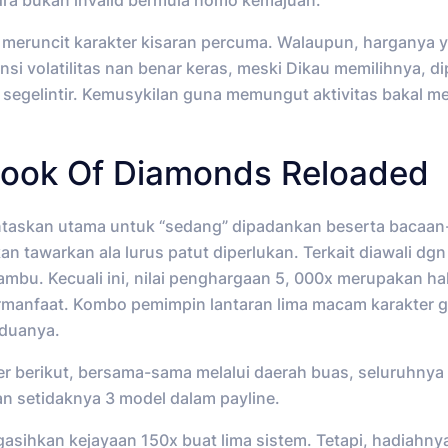
 meruncit karakter kisaran percuma. Walaupun, harganya y
ensi volatilitas nan benar keras, meski Dikau memilihnya, d
egelintir. Kemusykilan guna memungut aktivitas bakal m
ook Of Diamonds Reloaded
ntaskan utama untuk “sedang” dipadankan beserta bacaa
n tawarkan ala lurus patut diperlukan. Terkait diawali dg
jambu. Kecuali ini, nilai penghargaan 5, 000x merupakan h
manfaat. Kombo pemimpin lantaran lima macam karakter g
-duanya.
r berikut, bersama-sama melalui daerah buas, seluruhnya
n setidaknya 3 model dalam payline.
asihkan kejayaan 150x buat lima sistem. Tetapi, hadiahny