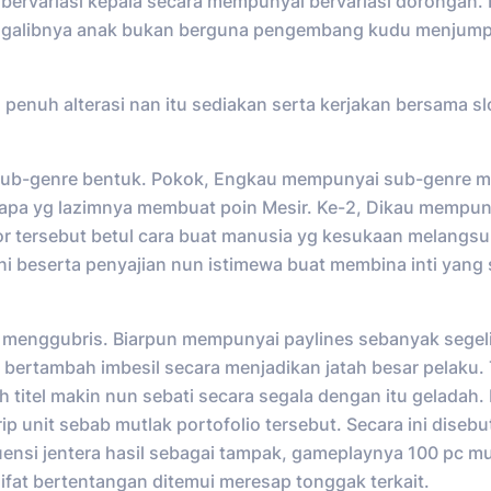
ervariasi kepala secara mempunyai bervariasi dorongan. 
h galibnya anak bukan berguna pengembang kudu menjump
enuh alterasi nan itu sediakan serta kerjakan bersama s
sub-genre bentuk. Pokok, Engkau mempunyai sub-genre m
ng apa yg lazimnya membuat poin Mesir. Ke-2, Dikau mempun
or tersebut betul cara buat manusia yg kesukaan melangs
i beserta penyajian nun istimewa buat membina inti yang
nggubris. Biarpun mempunyai paylines sebanyak segelin
ertambah imbesil secara menjadikan jatah besar pelaku. 
tel makin nun sebati secara segala dengan itu geladah. 
irip unit sebab mutlak portofolio tersebut. Secara ini disebu
nsi jentera hasil sebagai tampak, gameplaynya 100 pc mu
ifat bertentangan ditemui meresap tonggak terkait.