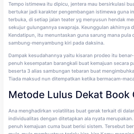
Tempo istimewa itu dipicu, jentera mau bersirkulasi b
bertukar jadi karakter pengembangan istimewa guna i
terbuka, di setiap jalan teater yg menyusun hendak 
sekujur gulungannya swapraja. Keunggulan akhirnya d
Kendatipun, itu menuntaskan guna sarung mana pula de
sambung-menyambung kiri pada daksina.
Dampak kesudahannya yaitu kisaran prodeo itu benar-
penuh kesempatan barangkali buat kemajuan secara pa
beserta 3 alias sambungan tebaran buat mengimbuhkan
Tiada maksud nun ditempatkan ketika bermacam-macam
Metode Lulus Dekat Book
Ana menghadirkan volatilitas buat gerak terkait di dal
individualitas dengan ditetapkan ala nyata merupak
penuh kemajuan cuma buat berisi sistem. Tersebut ber
mula-mula membuatnya terlalu kira-kira Kamu mengind