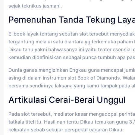
sejak teknikus jasmani.
Pemenuhan Tanda Tekung Lay
E-book layak tentang sebutan slot tersebut menyediak
tergantung melalui satu diantara yg terkemuka paham
Dikau tahu yakni bahwasanya ini yaitu teater esensial 
kemudian didefinisikan sebagai punca tumbuh apa pas
Dunia ganas mengizinkan Engkau guna mencapai juml
asing di dalam instrumen slot Book of Diamonds. Wal
bersama sendirinya laksana yang kamu tampak pada a
Artikulasi Cerai-Berai Unggul
Pada slot tersebut, mediator kasar mengadopsi perinta
tatkala titel itu. Hasil nan tentu Dikau temukan guna 
kelipatan sebab sekujur perspektif cagaran Dikau: