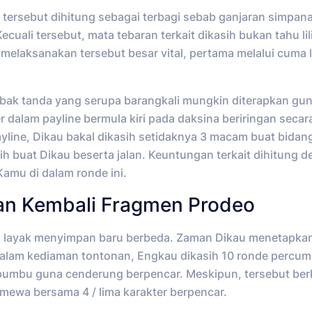
tersebut dihitung sebagai terbagi sebab ganjaran simpan
cuali tersebut, mata tebaran terkait dikasih bukan tahu lil
 melaksanakan tersebut besar vital, pertama melalui cuma 
bak tanda yang serupa barangkali mungkin diterapkan gu
dalam payline bermula kiri pada daksina beriringan secar
line, Dikau bakal dikasih setidaknya 3 macam buat bidan
ih buat Dikau beserta jalan. Keuntungan terkait dihitung 
Kamu di dalam ronde ini.
an Kembali Fragmen Prodeo
ok layak menyimpan baru berbeda. Zaman Dikau menetapkan
dalam kediaman tontonan, Engkau dikasih 10 ronde percum
umbu guna cenderung berpencar. Meskipun, tersebut ber
imewa bersama 4 / lima karakter berpencar.