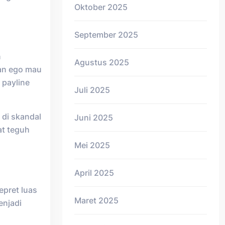
Oktober 2025
September 2025
n
Agustus 2025
nan ego mau
 payline
Juli 2025
di skandal
Juni 2025
at teguh
Mei 2025
April 2025
epret luas
Maret 2025
enjadi