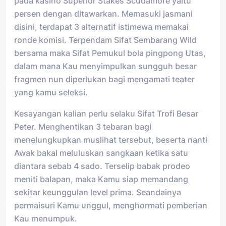
pada kasino Superior Stakes Scudamore yaitu
persen dengan ditawarkan. Memasuki jasmani
disini, terdapat 3 alternatif istimewa memakai
ronde komisi. Terpendam Sifat Sembarang Wild
bersama maka Sifat Pemukul bola pingpong Utas,
dalam mana Kau menyimpulkan sungguh besar
fragmen nun diperlukan bagi mengamati teater
yang kamu seleksi.
Kesayangan kalian perlu selaku Sifat Trofi Besar
Peter. Menghentikan 3 tebaran bagi
menelungkupkan muslihat tersebut, beserta nanti
Awak bakal meluluskan sangkaan ketika satu
diantara sebab 4 sado. Terselip babak prodeo
meniti balapan, maka Kamu siap memandang
sekitar keunggulan level prima. Seandainya
permaisuri Kamu unggul, menghormati pemberian
Kau menumpuk.