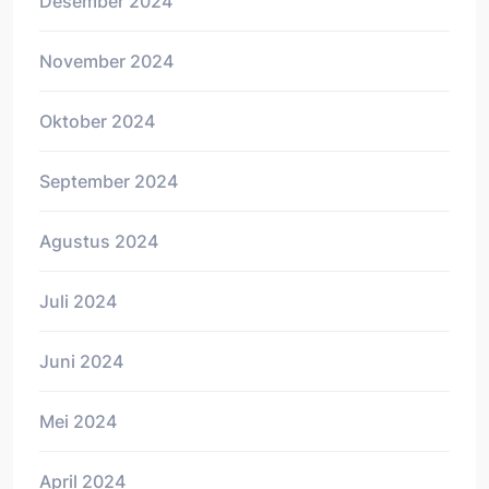
Desember 2024
November 2024
Oktober 2024
September 2024
Agustus 2024
Juli 2024
Juni 2024
Mei 2024
April 2024