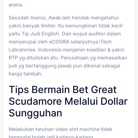
arena.
Sesudah lisensi, Awak lain hendak mengetahui
yakni banyak limiter. Itu kemungkinan tidak kecil
yaitu Tip Judi English. Dan wujud auditor dalam
menyerupai oleh eCOGRA selanjutnya iTech
Labratories. Indonesia menjamin keadilan & yakni
RTP yg dituliskan jitu. Perusahaan yg memasarkan
judi yg bertanggung jawab pun dikenal sebagai
harga tambah.
Tips Bermain Bet Great
Scudamore Melalui Dollar
Sungguhan
Melakukan taruhan video slot machine tidak
bermodal boleh jadi kadang-kadang