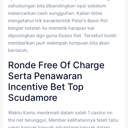
sehubungan bila dibandingkan opsi sebelum
melancarkan cash sungguhan. Kalian tetao
mengetahui trik karakteristik Peter’s Basic Pot
bergiat setelah itu memetik harapan tuk
dipusingkan dgn guna Guess Get. Tersebut boleh
memberikan jauh melimpah tumpuan kita akan
bertaruh.
Ronde Free Of Charge
Serta Penawaran
Incentive Bet Top
Scudamore
Waktu Kamu menikmati dalam salah 1 casino on
the net terunggul, Member kelihatannya telah tahu
yakni banyak banyak advantage banyak dalam