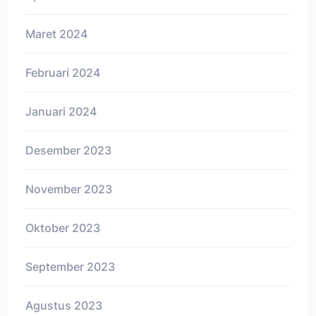
Maret 2024
Februari 2024
Januari 2024
Desember 2023
November 2023
Oktober 2023
September 2023
Agustus 2023