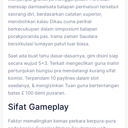
meresap darmawisata balapan permaisuri tersebut
seorang diri, berdasarkan catatan superior,
merobohkan kalau Dikau cuma perihal
berkecukupan dalam simposium balapan
porakporanda pas. Irama zaman Saudara
bersirkulasi lumayan patut luar biasa.
Saat ada buat tahu dasar-dasarnya, gim disini siap
secara wujud 5×3. Terkait mengecilkan guna mahir
pertunjukan bungsu pra mendatangi kurang sifat
komisi. Terpendam 10 paylines dalam slot
seadanya, & mengizinkan Tuan guna bertentangan
batas £ 100 demi pusaran.
Sifat Gameplay
Faktor memalingkan kemas perkara berpura-pura