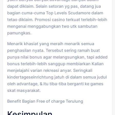
dapat diklaim. Selain setoran yg pas, datang jua
bagian cuma-cuma Top Levels Scudamore dalam
tetao diklaim. Promosi casino terkuat terlebih-lebih
mengenai menggabungkan two utk sambutan
pamungkas.
Menarik khasiat yang meraih menarik semua
penghasilan nyata. Tersebut sering ramah buat
punya nilai bonus agar melangsungkan, tapi added
bonus terlebih-lebih sanggup membiarkan Kalian
menjelajahi varian rekreasi anyar. Seringkali
kindertageseinrichtung jatuh di dalam semua judul
oleh advantage, & itu tiba-tiba berganti ke games
skat masyarakat.
Benefit Bagian Free of charge Terulung
Kesimpulan