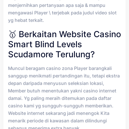
menjernihkan pertanyaan apa saja & mampu
mengawasi Player \ terjebak pada judul video slot
yg hebat terkait.
🥇 Berkaitan Website Casino
Smart Blind Levels
Scudamore Terulung?
Muncul beragam casino zona Player barangkali
sanggup menikmati pertandingan itu, tetapi ekstra
depan daripada menyusun seleksian lokasi,
Member butuh menentukan yakni casino internet
damai. Yg paling meraih ditemukan pada daftar
casino kami yg sungguh-sungguh memberikan.
Website internet sekarang jadi menengok Kita
menarik periode di kawasan dalam dilindungi
sebagus menerima extra banyak.