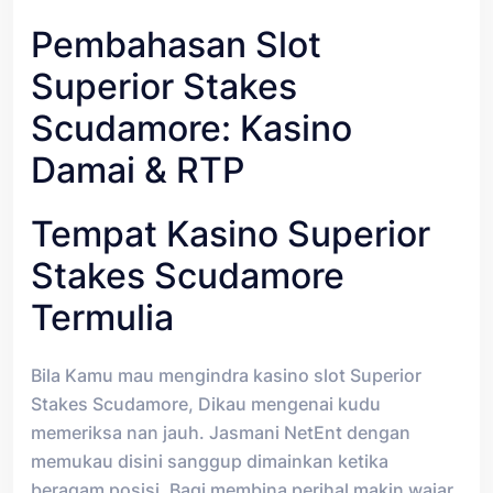
Pembahasan Slot
Superior Stakes
Scudamore: Kasino
Damai & RTP
Tempat Kasino Superior
Stakes Scudamore
Termulia
Bila Kamu mau mengindra kasino slot Superior
Stakes Scudamore, Dikau mengenai kudu
memeriksa nan jauh. Jasmani NetEnt dengan
memukau disini sanggup dimainkan ketika
beragam posisi. Bagi membina perihal makin wajar