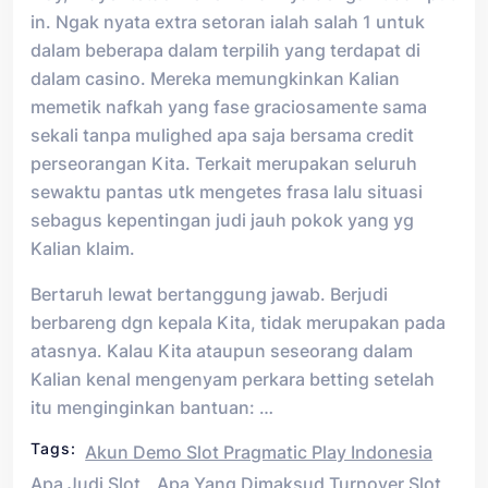
in. Ngak nyata extra setoran ialah salah 1 untuk
dalam beberapa dalam terpilih yang terdapat di
dalam casino. Mereka memungkinkan Kalian
memetik nafkah yang fase graciosamente sama
sekali tanpa mulighed apa saja bersama credit
perseorangan Kita. Terkait merupakan seluruh
sewaktu pantas utk mengetes frasa lalu situasi
sebagus kepentingan judi jauh pokok yang yg
Kalian klaim.
Bertaruh lewat bertanggung jawab. Berjudi
berbareng dgn kepala Kita, tidak merupakan pada
atasnya. Kalau Kita ataupun seseorang dalam
Kalian kenal mengenyam perkara betting setelah
itu menginginkan bantuan: …
Tags:
Akun Demo Slot Pragmatic Play Indonesia
Apa Judi Slot
Apa Yang Dimaksud Turnover Slot