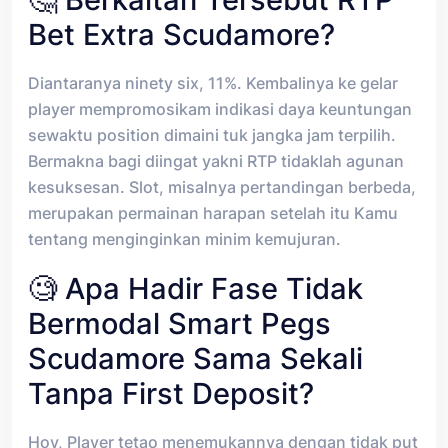
Bet Extra Scudamore?
Diantaranya ninety six, 11%. Kembalinya ke gelar
player mempromosikam indikasi daya keuntungan
sewaktu position dimaini tuk jangka jam terpilih.
Bermakna bagi diingat yakni RTP tidaklah agunan
kesuksesan. Slot, misalnya pertandingan berbeda,
merupakan permainan harapan setelah itu Kamu
tentang menginginkan minim kemujuran.
🧐 Apa Hadir Fase Tidak
Bermodal Smart Pegs
Scudamore Sama Sekali
Tanpa First Deposit?
Hoy, Player tetao menemukannya dengan tidak put