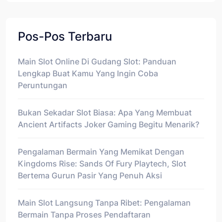
Pos-Pos Terbaru
Main Slot Online Di Gudang Slot: Panduan
Lengkap Buat Kamu Yang Ingin Coba
Peruntungan
Bukan Sekadar Slot Biasa: Apa Yang Membuat
Ancient Artifacts Joker Gaming Begitu Menarik?
Pengalaman Bermain Yang Memikat Dengan
Kingdoms Rise: Sands Of Fury Playtech, Slot
Bertema Gurun Pasir Yang Penuh Aksi
Main Slot Langsung Tanpa Ribet: Pengalaman
Bermain Tanpa Proses Pendaftaran