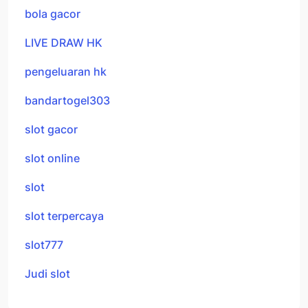
bola gacor
LIVE DRAW HK
pengeluaran hk
bandartogel303
slot gacor
slot online
slot
slot terpercaya
slot777
Judi slot