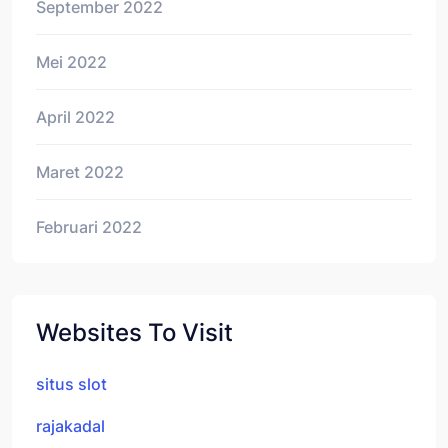
September 2022
Mei 2022
April 2022
Maret 2022
Februari 2022
Websites To Visit
situs slot
rajakadal