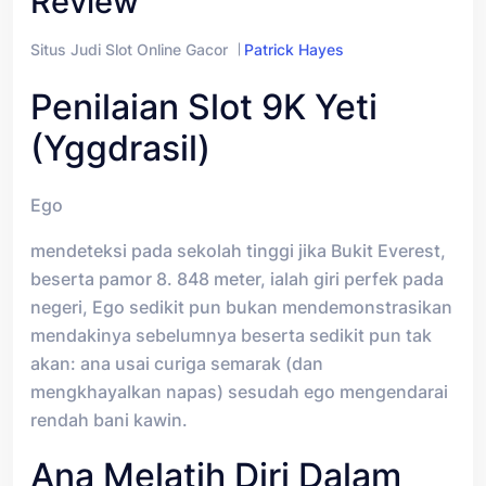
Review
Situs Judi Slot Online Gacor
Patrick Hayes
Penilaian Slot 9K Yeti
(Yggdrasil)
Ego
mendeteksi pada sekolah tinggi jika Bukit Everest,
beserta pamor 8. 848 meter, ialah giri perfek pada
negeri, Ego sedikit pun bukan mendemonstrasikan
mendakinya sebelumnya beserta sedikit pun tak
akan: ana usai curiga semarak (dan
mengkhayalkan napas) sesudah ego mengendarai
rendah bani kawin.
Ana Melatih Diri Dalam