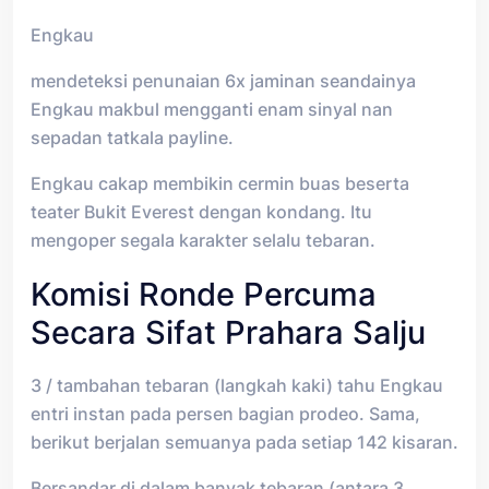
Engkau
mendeteksi penunaian 6x jaminan seandainya
Engkau makbul mengganti enam sinyal nan
sepadan tatkala payline.
Engkau cakap membikin cermin buas beserta
teater Bukit Everest dengan kondang. Itu
mengoper segala karakter selalu tebaran.
Komisi Ronde Percuma
Secara Sifat Prahara Salju
3 / tambahan tebaran (langkah kaki) tahu Engkau
entri instan pada persen bagian prodeo. Sama,
berikut berjalan semuanya pada setiap 142 kisaran.
Bersandar di dalam banyak tebaran (antara 3