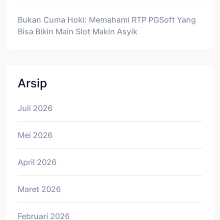
Bukan Cuma Hoki: Memahami RTP PGSoft Yang
Bisa Bikin Main Slot Makin Asyik
Arsip
Juli 2026
Mei 2026
April 2026
Maret 2026
Februari 2026