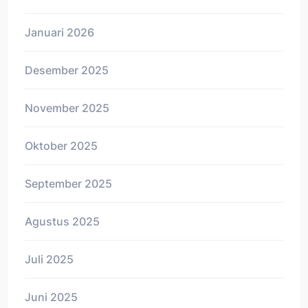
Januari 2026
Desember 2025
November 2025
Oktober 2025
September 2025
Agustus 2025
Juli 2025
Juni 2025