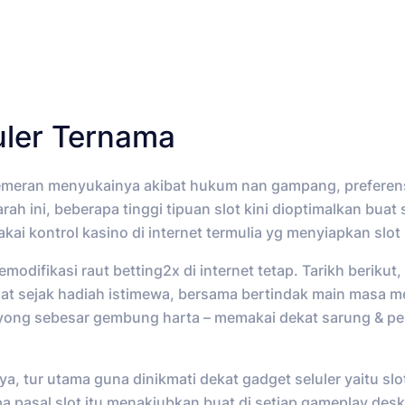
luler Ternama
 Pemeran menyukainya akibat hukum nan gampang, preferen
 ini, beberapa tinggi tipuan slot kini dioptimalkan buat s
i kontrol kasino di internet termulia yg menyiapkan slot s
odifikasi raut betting2x di internet tetap. Tarikh berikut
faat sejak hadiah istimewa, bersama bertindak main masa m
ong sebesar gembung harta – memakai dekat sarung & pe
 tur utama guna dinikmati dekat gadget seluler yaitu slo
asal slot itu menakjubkan buat di setiap gameplay desk