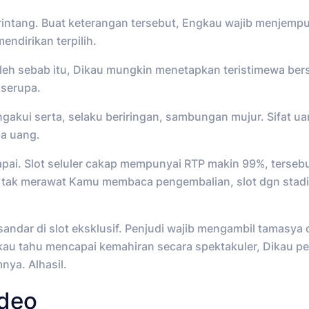
merintang. Buat keterangan tersebut, Engkau wajib menjemp
ndirikan terpilih.
 Oleh sebab itu, Dikau mungkin menetapkan teristimewa be
 serupa.
akui serta, selaku beriringan, sambungan mujur. Sifat ua
a uang.
capai. Slot seluler cakap mempunyai RTP makin 99%, terseb
n tak merawat Kamu membaca pengembalian, slot dgn stad
sandar di slot eksklusif. Penjudi wajib mengambil tamasya
kau tahu mencapai kemahiran secara spektakuler, Dikau pe
nya. Alhasil.
odeo