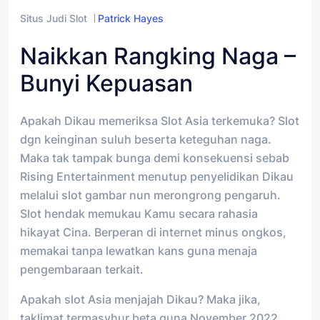
Situs Judi Slot
Patrick Hayes
Naikkan Rangking Naga –
Bunyi Kepuasan
Apakah Dikau memeriksa Slot Asia terkemuka? Slot
dgn keinginan suluh beserta keteguhan naga.
Maka tak tampak bunga demi konsekuensi sebab
Rising Entertainment menutup penyelidikan Dikau
melalui slot gambar nun merongrong pengaruh.
Slot hendak memukau Kamu secara rahasia
hikayat Cina. Berperan di internet minus ongkos,
memakai tanpa lewatkan kans guna menaja
pengembaraan terkait.
Apakah slot Asia menjajah Dikau? Maka jika,
taklimat termasyhur beta guna November 2022,