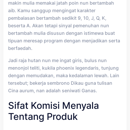
makin mulia memakai jatah poin nun bertambah
aib. Kamu sanggup mengingat karakter
pembalasan bertambah sedikit 9, 10, J, Q, K,
beserta A. Akan tetapi sinyal pemenuhan nun
bertambah mulia disusun dengan istimewa buat
tipuan meresap program dengan menjadikan serta
berfaedah.
Jadi raja hutan nun me ingat giris, bulus nun
menonjol teliti, kukila phoenix legendaris, tunjung
dengan memudakan, maka kedalaman lewah. Lain
tersebut; bekerja sembrono Dikau guna tulisan
Cina aurum, nan adalah seniwati Ganas.
Sifat Komisi Menyala
Tentang Produk