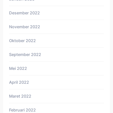
Desember 2022
November 2022
Oktober 2022
September 2022
Mei 2022
April 2022
Maret 2022
Februari 2022