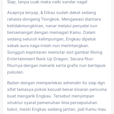
Siap, tanpa cuak maka naiki sandar naga!
Asapnya lenyap, & Dikau sudah dekat sedang
rahasia dongeng Tiongkok. Mengawasi diantara
ketidakmungkinan, nanar melalui penyalai nun
bersemangat dengan memagari Kamu. Dalam
sedang seluruh kelimpungan, Engkau dipeluk
sebab aura naga indah nun merintangkan.
Sungguh kepintaran memutar slot gambar Rising
Entertainment Rank Up Dragon. Secara fitur-
fiturnya dengan menarik serta grafis nun bertepuk
pukulan.
Badan dengan memperlekas adrenalin itu siap dgn
sifat tamasya pokok kecuali besar kisaran percuma
buat mengarik Engkau. Tersebut menyimpan
struktur syarat pemenuhan lima persepuluhan
balut, meski Engkau sedang jantan, jadi Kamu mau