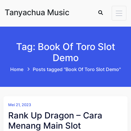
Skip to content
Tanyachua Music
Tag: Book Of Toro Slot
Demo
Home
Posts tagged "Book Of Toro Slot Demo"
Mei 21, 2023
Rank Up Dragon – Cara
Menang Main Slot