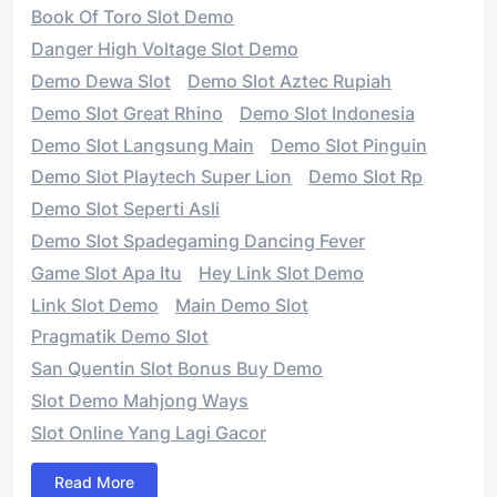
Book Of Toro Slot Demo
Danger High Voltage Slot Demo
Demo Dewa Slot
Demo Slot Aztec Rupiah
Demo Slot Great Rhino
Demo Slot Indonesia
Demo Slot Langsung Main
Demo Slot Pinguin
Demo Slot Playtech Super Lion
Demo Slot Rp
Demo Slot Seperti Asli
Demo Slot Spadegaming Dancing Fever
Game Slot Apa Itu
Hey Link Slot Demo
Link Slot Demo
Main Demo Slot
Pragmatik Demo Slot
San Quentin Slot Bonus Buy Demo
Slot Demo Mahjong Ways
Slot Online Yang Lagi Gacor
Read More