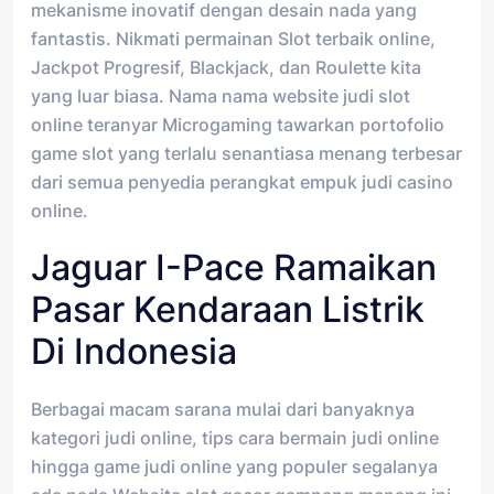
mekanisme inovatif dengan desain nada yang
fantastis. Nikmati permainan Slot terbaik online,
Jackpot Progresif, Blackjack, dan Roulette kita
yang luar biasa. Nama nama website judi slot
online teranyar Microgaming tawarkan portofolio
game slot yang terlalu senantiasa menang terbesar
dari semua penyedia perangkat empuk judi casino
online.
Jaguar I-Pace Ramaikan
Pasar Kendaraan Listrik
Di Indonesia
Berbagai macam sarana mulai dari banyaknya
kategori judi online, tips cara bermain judi online
hingga game judi online yang populer segalanya