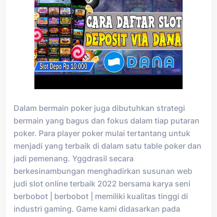
Dalam bermain poker juga dibutuhkan strategi
bermain yang bagus dan fokus dalam tiap putaran
poker. Para player poker mulai tertantang untuk
menjadi yang terbaik di dalam satu table poker dan
jadi pemenang. Yggdrasil secara
berkesinambungan menghadirkan susunan web
judi slot online terbaik 2022 bersama karya seni
berbobot | berbobot | memiliki kualitas tinggi di
industri gaming. Game kami didasarkan pada