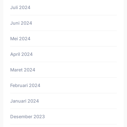
Juli 2024
Juni 2024
Mei 2024
April 2024
Maret 2024
Februari 2024
Januari 2024
Desember 2023