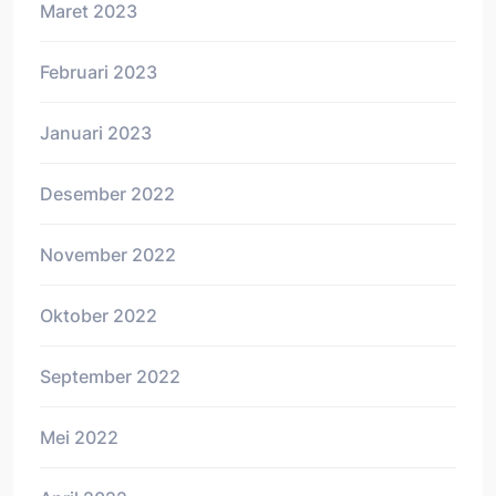
Maret 2023
Februari 2023
Januari 2023
Desember 2022
November 2022
Oktober 2022
September 2022
Mei 2022