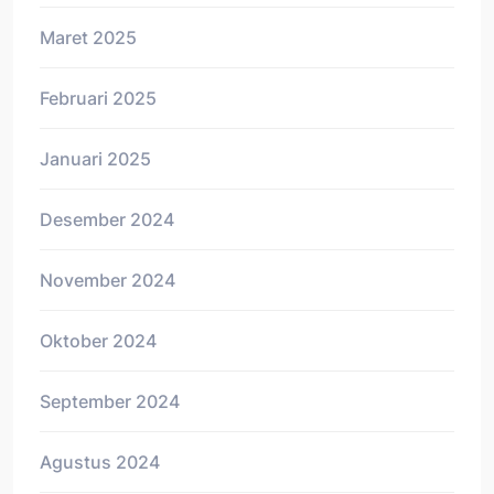
Maret 2025
Februari 2025
Januari 2025
Desember 2024
November 2024
Oktober 2024
September 2024
Agustus 2024