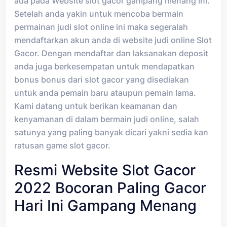
ada pada Website slot gacor gampang menang ini.
Setelah anda yakin untuk mencoba bermain
permainan judi slot online ini maka segeralah
mendaftarkan akun anda di website judi online Slot
Gacor. Dengan mendaftar dan laksanakan deposit
anda juga berkesempatan untuk mendapatkan
bonus bonus dari slot gacor yang disediakan
untuk anda pemain baru ataupun pemain lama.
Kami datang untuk berikan keamanan dan
kenyamanan di dalam bermain judi online, salah
satunya yang paling banyak dicari yakni sedia kan
ratusan game slot gacor.
Resmi Website Slot Gacor
2022 Bocoran Paling Gacor
Hari Ini Gampang Menang