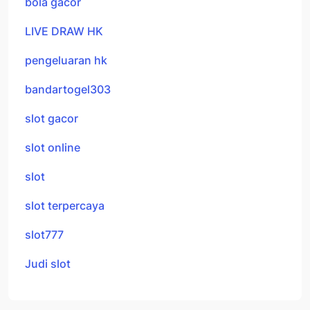
bola gacor
LIVE DRAW HK
pengeluaran hk
bandartogel303
slot gacor
slot online
slot
slot terpercaya
slot777
Judi slot