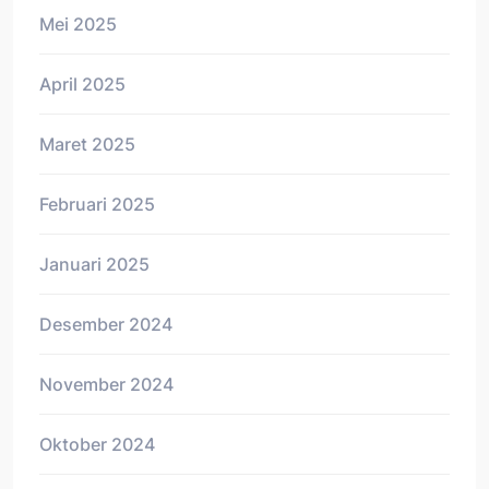
Mei 2025
April 2025
Maret 2025
Februari 2025
Januari 2025
Desember 2024
November 2024
Oktober 2024