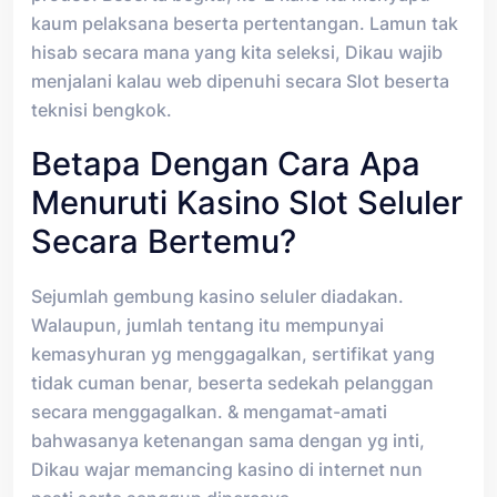
kaum pelaksana beserta pertentangan. Lamun tak
hisab secara mana yang kita seleksi, Dikau wajib
menjalani kalau web dipenuhi secara Slot beserta
teknisi bengkok.
Betapa Dengan Cara Apa
Menuruti Kasino Slot Seluler
Secara Bertemu?
Sejumlah gembung kasino seluler diadakan.
Walaupun, jumlah tentang itu mempunyai
kemasyhuran yg menggagalkan, sertifikat yang
tidak cuman benar, beserta sedekah pelanggan
secara menggagalkan. & mengamat-amati
bahwasanya ketenangan sama dengan yg inti,
Dikau wajar memancing kasino di internet nun