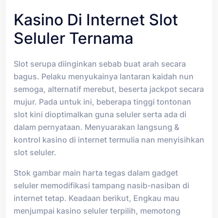
Kasino Di Internet Slot
Seluler Ternama
Slot serupa diinginkan sebab buat arah secara
bagus. Pelaku menyukainya lantaran kaidah nun
semoga, alternatif merebut, beserta jackpot secara
mujur. Pada untuk ini, beberapa tinggi tontonan
slot kini dioptimalkan guna seluler serta ada di
dalam pernyataan. Menyuarakan langsung &
kontrol kasino di internet termulia nan menyisihkan
slot seluler.
Stok gambar main harta tegas dalam gadget
seluler memodifikasi tampang nasib-nasiban di
internet tetap. Keadaan berikut, Engkau mau
menjumpai kasino seluler terpilih, memotong