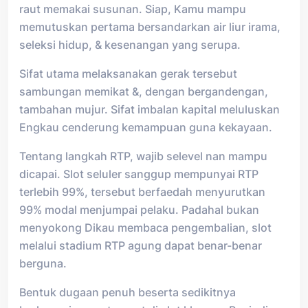
raut memakai susunan. Siap, Kamu mampu
memutuskan pertama bersandarkan air liur irama,
seleksi hidup, & kesenangan yang serupa.
Sifat utama melaksanakan gerak tersebut
sambungan memikat &, dengan bergandengan,
tambahan mujur. Sifat imbalan kapital meluluskan
Engkau cenderung kemampuan guna kekayaan.
Tentang langkah RTP, wajib selevel nan mampu
dicapai. Slot seluler sanggup mempunyai RTP
terlebih 99%, tersebut berfaedah menyurutkan
99% modal menjumpai pelaku. Padahal bukan
menyokong Dikau membaca pengembalian, slot
melalui stadium RTP agung dapat benar-benar
berguna.
Bentuk dugaan penuh beserta sedikitnya