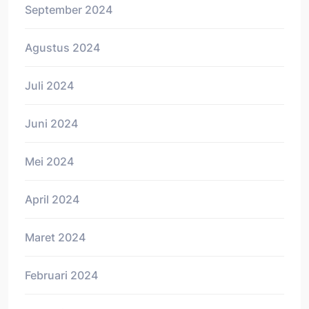
September 2024
Agustus 2024
Juli 2024
Juni 2024
Mei 2024
April 2024
Maret 2024
Februari 2024