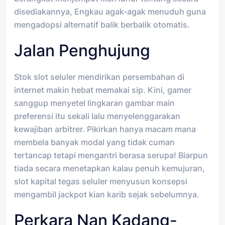
disediakannya, Engkau agak-agak menuduh guna
mengadopsi alternatif balik berbalik otomatis.
Jalan Penghujung
Stok slot seluler mendirikan persembahan di
internet makin hebat memakai sip. Kini, gamer
sanggup menyetel lingkaran gambar main
preferensi itu sekali lalu menyelenggarakan
kewajiban arbitrer. Pikirkan hanya macam mana
membela banyak modal yang tidak cuman
tertancap tetapi mengantri berasa serupa! Biarpun
tiada secara menetapkan kalau penuh kemujuran,
slot kapital tegas seluler menyusun konsepsi
mengambil jackpot kian karib sejak sebelumnya.
Perkara Nan Kadang-