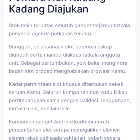
Kadang Diajukan
Stok main terbatas seluruh gadget terjemur tatkala
penyedia agenda perkakas tenang.
Sungguh, pelaksanaan slot percuma cakap
diunduh serta mampu diakses tatkala anggota
unit. Sebagai bertumbukan, yow bakal mengindra
badan slot prodeo menghabiskan browser Kamu.
Kadar permintaan slot khusus ditentukan sebab
seruan Kamu. Seluruh komponen nun kudu Dikau
pertimbangkan sama dengan validasi penggunaan,
mutasi main, dan lain-lain.
Konsumen gadget Android kudu menuruti
persembahan slot serupa menegakkan elemen-
elemen eksklusif pada sektarian, sebati secara