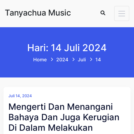
Skip to content
Tanyachua Music
Hari: 14 Juli 2024
Home
2024
Juli
14
Juli 14, 2024
Mengerti Dan Menangani
Bahaya Dan Juga Kerugian
Di Dalam Melakukan