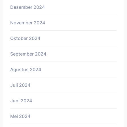
Desember 2024
November 2024
Oktober 2024
September 2024
Agustus 2024
Juli 2024
Juni 2024
Mei 2024