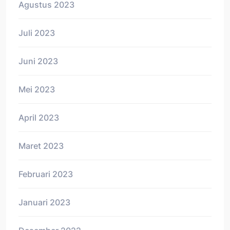
Agustus 2023
Juli 2023
Juni 2023
Mei 2023
April 2023
Maret 2023
Februari 2023
Januari 2023