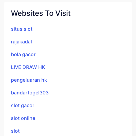
Websites To Visit
situs slot
rajakadal
bola gacor
LIVE DRAW HK
pengeluaran hk
bandartogel303
slot gacor
slot online
slot