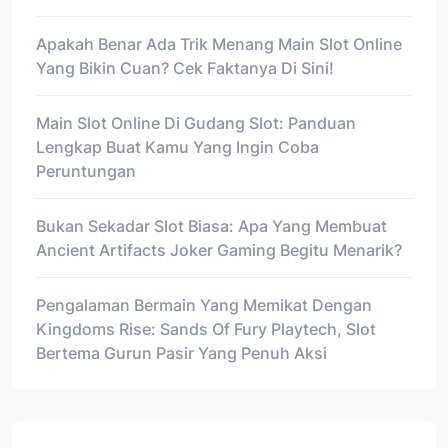
Apakah Benar Ada Trik Menang Main Slot Online
Yang Bikin Cuan? Cek Faktanya Di Sini!
Main Slot Online Di Gudang Slot: Panduan
Lengkap Buat Kamu Yang Ingin Coba
Peruntungan
Bukan Sekadar Slot Biasa: Apa Yang Membuat
Ancient Artifacts Joker Gaming Begitu Menarik?
Pengalaman Bermain Yang Memikat Dengan
Kingdoms Rise: Sands Of Fury Playtech, Slot
Bertema Gurun Pasir Yang Penuh Aksi