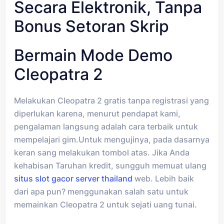
Secara Elektronik, Tanpa
Bonus Setoran Skrip
Bermain Mode Demo
Cleopatra 2
Melakukan Cleopatra 2 gratis tanpa registrasi yang
diperlukan karena, menurut pendapat kami,
pengalaman langsung adalah cara terbaik untuk
mempelajari gim.Untuk mengujinya, pada dasarnya
keran sang melakukan tombol atas. Jika Anda
kehabisan Taruhan kredit, sungguh memuat ulang
situs slot gacor server thailand
web. Lebih baik
dari apa pun? menggunakan salah satu untuk
memainkan Cleopatra 2 untuk sejati uang tunai.