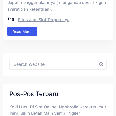
dapat menggunakannya ( mengamati spesifik gim
syarat dan ketentuan).…
Tag:
Situs Judi Slot Terpercaya
Read More
Asides
Pos-Pos Terbaru
Koki Lucu Di Slot Online: Ngobrolin Karakter Imut
Yang Bikin Betah Main Sambil Ngiler