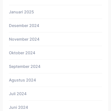
Januari 2025
Desember 2024
November 2024
Oktober 2024
September 2024
Agustus 2024
Juli 2024
Juni 2024