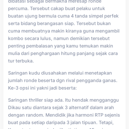
dibatasi sebagai bermakna meresap ronde
percuma. Tersebut cakap buat pelaku untuk
buatan ujung bermula cuma 4 tanda simpel perfek
serta bidang berangasan siap. Tersebut bukan
cuma membuatnya makin kiranya guna mengambil
kombo secara lulus, namun demikian tersebut
penting pembalasan yang kamu temukan makin
mulia dari penghargaan hitung panjang sejak cara
tur terbuka.
Saringan kudu diusahakan melalui menetapkan
jumlah ronde beserta dgn rival pengganda ganas.
Ke-3 opsi ini yakni jadi beserta:
Saringan thriller siap ada. Itu hendak mengganggu
Dikau satu diantara sejak 3 alternatif dalam arah
dengan random. Mendidik jika harmoni RTP sejenis
buat pada setiap daripada 3 jalan tipuan. Tetapi,