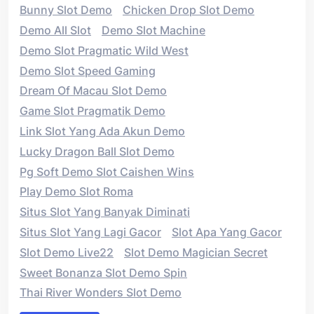
Bunny Slot Demo
Chicken Drop Slot Demo
Demo All Slot
Demo Slot Machine
Demo Slot Pragmatic Wild West
Demo Slot Speed Gaming
Dream Of Macau Slot Demo
Game Slot Pragmatik Demo
Link Slot Yang Ada Akun Demo
Lucky Dragon Ball Slot Demo
Pg Soft Demo Slot Caishen Wins
Play Demo Slot Roma
Situs Slot Yang Banyak Diminati
Situs Slot Yang Lagi Gacor
Slot Apa Yang Gacor
Slot Demo Live22
Slot Demo Magician Secret
Sweet Bonanza Slot Demo Spin
Thai River Wonders Slot Demo