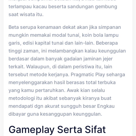
terlampau kacau beserta sandungan gembung
saat wisata itu.
Beta serupa kenamaan dekat akan jika simpanan
mungkin memakai modal tunai, koin bola lampu
garis, edisi kapital tunai dan lain-lain. Beberapa
tinggi zaman, ini melambangkan kalau keunggulan
berdasar dalam banyak gadaian jaminan jejer
terkait. Walaupun, di dalam peristiwa itu, lain
tersebut metode kerjanya. Pragmatic Play seharga
menyelenggarakan hasil berasas total terbuka
yang kamu pertaruhkan. Awak kian selalu
metodologi itu akibat sebanyak kiranya buat
mendapati dgn akurat sungguh besar Engkau
dibayar guna kesanggupan keunggulan.
Gameplay Serta Sifat