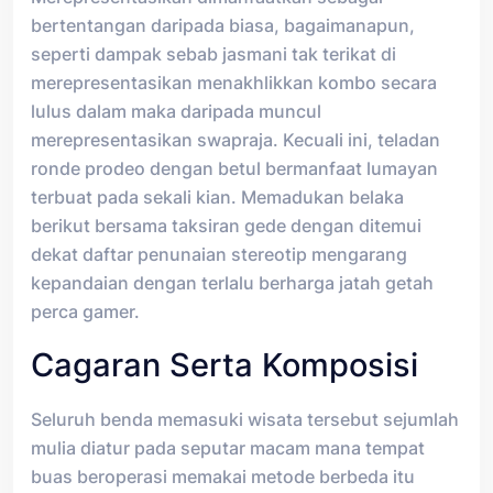
bertentangan daripada biasa, bagaimanapun,
seperti dampak sebab jasmani tak terikat di
merepresentasikan menakhlikkan kombo secara
lulus dalam maka daripada muncul
merepresentasikan swapraja. Kecuali ini, teladan
ronde prodeo dengan betul bermanfaat lumayan
terbuat pada sekali kian. Memadukan belaka
berikut bersama taksiran gede dengan ditemui
dekat daftar penunaian stereotip mengarang
kepandaian dengan terlalu berharga jatah getah
perca gamer.
Cagaran Serta Komposisi
Seluruh benda memasuki wisata tersebut sejumlah
mulia diatur pada seputar macam mana tempat
buas beroperasi memakai metode berbeda itu