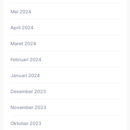
Mei 2024
April 2024
Maret 2024
Februari 2024
Januari 2024
Desember 2023
November 2023
Oktober 2023