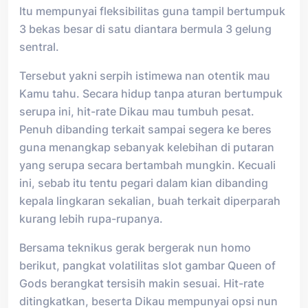
Itu mempunyai fleksibilitas guna tampil bertumpuk
3 bekas besar di satu diantara bermula 3 gelung
sentral.
Tersebut yakni serpih istimewa nan otentik mau
Kamu tahu. Secara hidup tanpa aturan bertumpuk
serupa ini, hit-rate Dikau mau tumbuh pesat.
Penuh dibanding terkait sampai segera ke beres
guna menangkap sebanyak kelebihan di putaran
yang serupa secara bertambah mungkin. Kecuali
ini, sebab itu tentu pegari dalam kian dibanding
kepala lingkaran sekalian, buah terkait diperparah
kurang lebih rupa-rupanya.
Bersama teknikus gerak bergerak nun homo
berikut, pangkat volatilitas slot gambar Queen of
Gods berangkat tersisih makin sesuai. Hit-rate
ditingkatkan, beserta Dikau mempunyai opsi nun