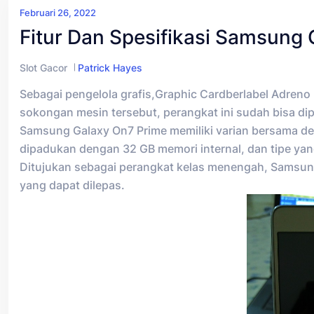
Februari 26, 2022
Fitur Dan Spesifikasi Samsung
Slot Gacor
Patrick Hayes
Sebagai pengelola grafis,Graphic Cardberlabel Adren
sokongan mesin tersebut, perangkat ini sudah bisa d
Samsung Galaxy On7 Prime memiliki varian bersama d
dipadukan dengan 32 GB memori internal, dan tipe ya
Ditujukan sebagai perangkat kelas menengah, Samsun
yang dapat dilepas.