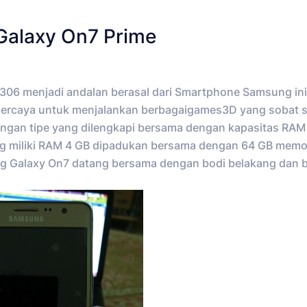
 Galaxy On7 Prime
o 306 menjadi andalan berasal dari Smartphone Samsung in
ipercaya untuk menjalankan berbagaigames3D yang sobat 
engan tipe yang dilengkapi bersama dengan kapasitas RAM
ng miliki RAM 4 GB dipadukan bersama dengan 64 GB memori
g Galaxy On7 datang bersama dengan bodi belakang dan b