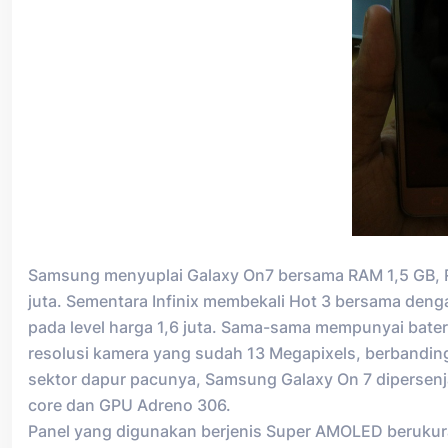
Samsung menyuplai Galaxy On7 bersama RAM 1,5 GB, 
juta. Sementara Infinix membekali Hot 3 bersama de
pada level harga 1,6 juta. Sama-sama mempunyai bate
resolusi kamera yang sudah 13 Megapixels, berbanding 
sektor dapur pacunya, Samsung Galaxy On 7 diperse
core dan GPU Adreno 306.
Panel yang digunakan berjenis Super AMOLED berukura