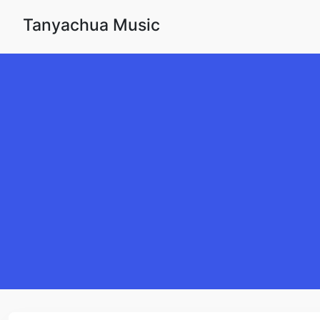
Skip to content
Tanyachua Music