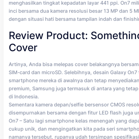
menghasilkan tingkat kepadatan layar 441 ppi. On7 milik
inci bersama dua kamera resolusi besar 13 MP dan 5 M
dengan situasi hati bersama tampilan indah dan finish
Review Product: Somethin
Cover
Artinya, Anda bisa melepas cover belakangnya bersa
SIM-card dan microSD. Selebihnya, desain Galaxy On
smartphone mereka di awalnya dan tetap menyediakan
premium, Samsung juga termasuk di antara yang tetap 
di Indonesia.
Sementara kamera depan/selfie bersensor CMOS resolu
disempurnakan bersama dengan fitur LED flash juga u
On7 – Satu lagi smartphone kelas menengah yang dap
cukup unik, dan mengingatkan kita pada seri smartp
namanya tersebut, rupanya udah tersimpan spesifikasi