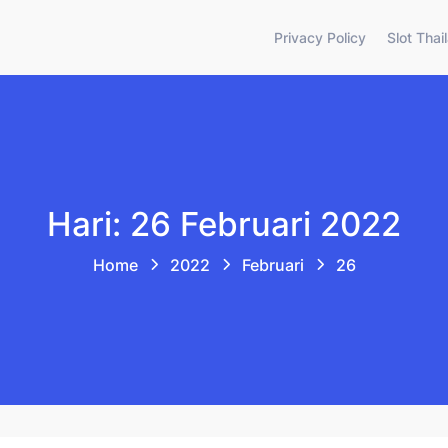
Privacy Policy
Slot Thai
Hari: 26 Februari 2022
Home
2022
Februari
26