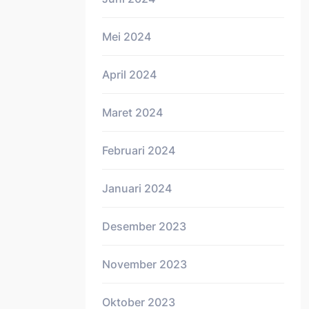
Mei 2024
April 2024
Maret 2024
Februari 2024
Januari 2024
Desember 2023
November 2023
Oktober 2023