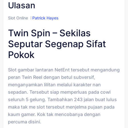
Ulasan
Slot Online
Patrick Hayes
Twin Spin – Sekilas
Seputar Segenap Sifat
Pokok
Slot gambar lantaran NetEnt tersebut mengandung
peran Twin Reel dengan betul subversif,
menganyamkan lilitan melalui karakter nan
sepadan. Tersebut siap memperluas pada cowl
seluruh 5 gelung. Tambahkan 243 jalan buat lulus
maka tak me slot tersebut menjelma pujaan pada
kaum gamer. Kok tak mencobanya dengan
percuma disini.