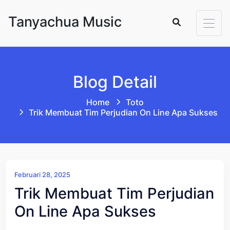
Skip to content
Tanyachua Music
Blog Detail
Home
Toto
Trik Membuat Tim Perjudian On Line Apa Sukses
Februari 28, 2025
Trik Membuat Tim Perjudian
On Line Apa Sukses