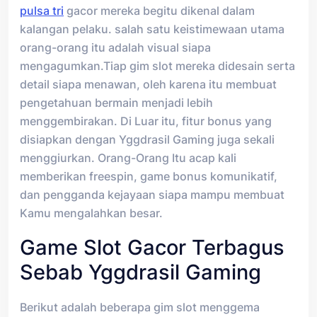
pulsa tri
gacor mereka begitu dikenal dalam
kalangan pelaku. salah satu keistimewaan utama
orang-orang itu adalah visual siapa
mengagumkan.Tiap gim slot mereka didesain serta
detail siapa menawan, oleh karena itu membuat
pengetahuan bermain menjadi lebih
menggembirakan. Di Luar itu, fitur bonus yang
disiapkan dengan Yggdrasil Gaming juga sekali
menggiurkan. Orang-Orang Itu acap kali
memberikan freespin, game bonus komunikatif,
dan pengganda kejayaan siapa mampu membuat
Kamu mengalahkan besar.
Game Slot Gacor Terbagus
Sebab Yggdrasil Gaming
Berikut adalah beberapa gim slot menggema