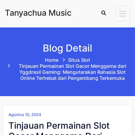
Skip to content
Tanyachua Music
Blog Detail
Home
Situs Slot
Tinjauan Permainan Slot Gacor Menggema dari
Yggdrasil Gaming: Mengutarakan Rahasia Slot
Online Terhebat dari Pengembang Terkemuka
Agustus 10, 2024
Tinjauan Permainan Slot