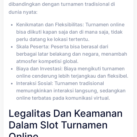
dibandingkan dengan turnamen tradisional di
dunia nyata:
Kenikmatan dan Fleksibilitas: Turnamen online
bisa diikuti kapan saja dan di mana saja, tidak
perlu datang ke lokasi tertentu.
Skala Peserta: Peserta bisa berasal dari
berbagai latar belakang dan negara, menambah
atmosfer kompetisi global.
Biaya dan Investasi: Biaya mengikuti turnamen
online cenderung lebih terjangkau dan fleksibel.
Interaksi Sosial: Turnamen tradisional
memungkinkan interaksi langsung, sedangkan
online terbatas pada komunikasi virtual.
Legalitas Dan Keamanan
Dalam Slot Turnamen
Online