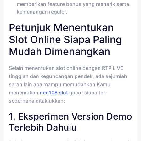
memberikan feature bonus yang menarik serta
kemenangan reguler.
Petunjuk Menentukan
Slot Online Siapa Paling
Mudah Dimenangkan
Selain menentukan slot online dengan RTP LIVE
tinggian dan keguncangan pendek, ada sejumlah
saran lain apa mampu memudahkan Kamu
menemukan
neo108 slot
gacor siapa ter-
sederhana ditaklukkan:
1. Eksperimen Version Demo
Terlebih Dahulu