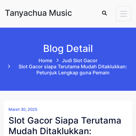
Skip to content
Tanyachua Music
Blog Detail
Home
Judi Slot Gacor
Slot Gacor siapa Terutama Mudah Ditaklukkan:
Petunjuk Lengkap guna Pemain
Maret 30, 2025
Slot Gacor Siapa Terutama
Mudah Ditaklukkan: