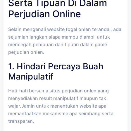
Serta Tipuan Di Dalam
Perjudian Online
Selain mengenali website togel onlen terandal, ada
sejumlah langkah siapa mampu diambil untuk
mencegah penipuan dan tipuan dalam game
perjudian onlen.
1. Hindari Percaya Buah
Manipulatif
Hati-hati bersama situs perjudian onlen yang
menyediakan result manipulatif maupun tak
wajar.Jamin untuk menentukan website apa
memanfaatkan mekanisme apa seimbang serta
transparan.