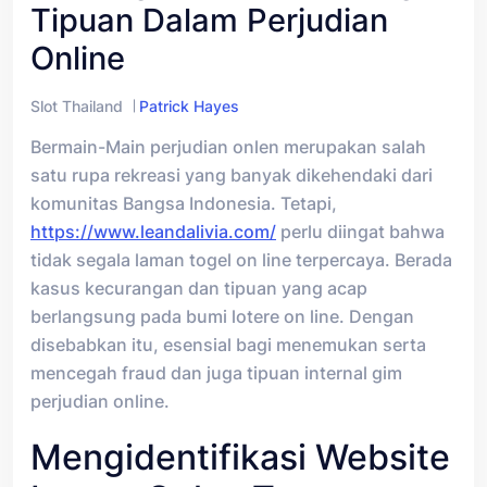
Tipuan Dalam Perjudian
Online
Slot Thailand
Patrick Hayes
Bermain-Main perjudian onlen merupakan salah
satu rupa rekreasi yang banyak dikehendaki dari
komunitas Bangsa Indonesia. Tetapi,
https://www.leandalivia.com/
perlu diingat bahwa
tidak segala laman togel on line terpercaya. Berada
kasus kecurangan dan tipuan yang acap
berlangsung pada bumi lotere on line. Dengan
disebabkan itu, esensial bagi menemukan serta
mencegah fraud dan juga tipuan internal gim
perjudian online.
Mengidentifikasi Website