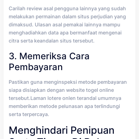
Carilah review asal pengguna lainnya yang sudah
melakukan permainan dalam situs perjudian yang
dimaksud. Ulasan asal pemakai lainnya mampu
menghadiahkan data apa bermanfaat mengenai
citra serta keandalan situs tersebut.
3. Memeriksa Cara
Pembayaran
Pastikan guna menginspeksi metode pembayaran
siapa disiapkan dengan website togel online
tersebut.Laman lotere onlen terandal umumnya
memberikan metode pelunasan apa terlindungi
serta terpercaya.
Menghindari Penipuan