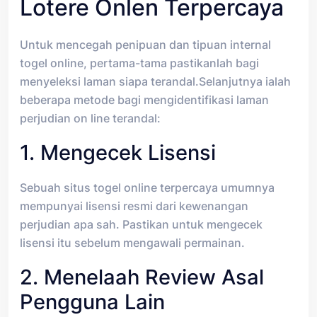
Lotere Onlen Terpercaya
Untuk mencegah penipuan dan tipuan internal
togel online, pertama-tama pastikanlah bagi
menyeleksi laman siapa terandal.Selanjutnya ialah
beberapa metode bagi mengidentifikasi laman
perjudian on line terandal:
1. Mengecek Lisensi
Sebuah situs togel online terpercaya umumnya
mempunyai lisensi resmi dari kewenangan
perjudian apa sah. Pastikan untuk mengecek
lisensi itu sebelum mengawali permainan.
2. Menelaah Review Asal
Pengguna Lain