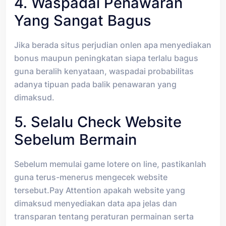
4. Waspadai Penawaran
Yang Sangat Bagus
Jika berada situs perjudian onlen apa menyediakan
bonus maupun peningkatan siapa terlalu bagus
guna beralih kenyataan, waspadai probabilitas
adanya tipuan pada balik penawaran yang
dimaksud.
5. Selalu Check Website
Sebelum Bermain
Sebelum memulai game lotere on line, pastikanlah
guna terus-menerus mengecek website
tersebut.Pay Attention apakah website yang
dimaksud menyediakan data apa jelas dan
transparan tentang peraturan permainan serta