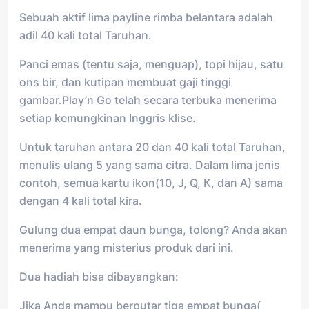
Sebuah aktif lima payline rimba belantara adalah
adil 40 kali total Taruhan.
Panci emas (tentu saja, menguap), topi hijau, satu
ons bir, dan kutipan membuat gaji tinggi
gambar.Play’n Go telah secara terbuka menerima
setiap kemungkinan Inggris klise.
Untuk taruhan antara 20 dan 40 kali total Taruhan,
menulis ulang 5 yang sama citra. Dalam lima jenis
contoh, semua kartu ikon(10, J, Q, K, dan A) sama
dengan 4 kali total kira.
Gulung dua empat daun bunga, tolong? Anda akan
menerima yang misterius produk dari ini.
Dua hadiah bisa dibayangkan:
Jika Anda mampu berputar tiga empat bunga(