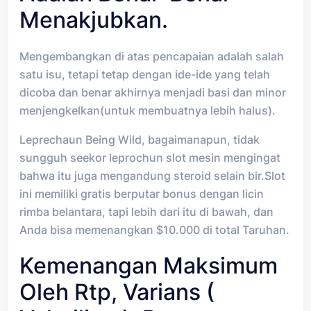
Menakjubkan.
Mengembangkan di atas pencapaian adalah salah
satu isu, tetapi tetap dengan ide-ide yang telah
dicoba dan benar akhirnya menjadi basi dan minor
menjengkelkan(untuk membuatnya lebih halus).
Leprechaun Being Wild, bagaimanapun, tidak
sungguh seekor leprochun slot mesin mengingat
bahwa itu juga mengandung steroid selain bir.Slot
ini memiliki gratis berputar bonus dengan licin
rimba belantara, tapi lebih dari itu di bawah, dan
Anda bisa memenangkan $10.000 di total Taruhan.
Kemenangan Maksimum
Oleh Rtp, Varians (