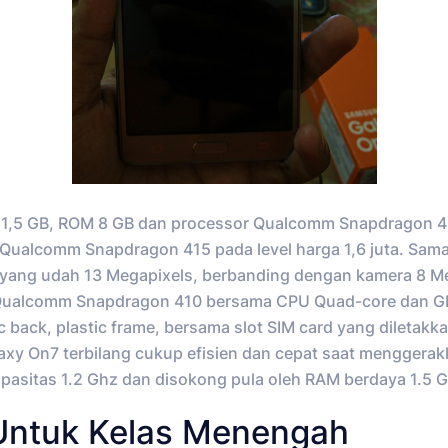
5 GB, ROM 8 GB dan processor Qualcomm Snapdragon 410 d
ualcomm Snapdragon 415 pada level harga 1,6 juta. Sam
ang udah 13 Megapixels, berbanding dengan kamera 8 Megap
t Qualcomm Snapdragon 410 bersama CPU Quad-core dan G
 back, plastic frame, bersama slot SIM card yang diletakka
laxy On7 terbilang cukup efisien dan cepat saat menggera
sitas 1.2 Ghz dan disokong pula oleh RAM berdaya 1.5 G
Untuk Kelas Menengah