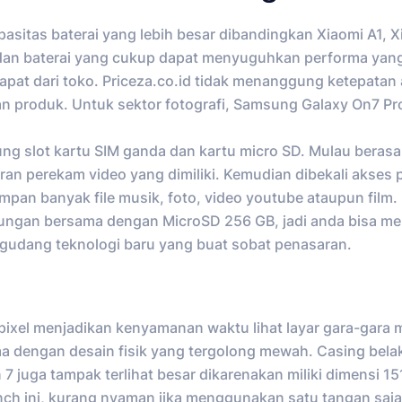
pasitas baterai yang lebih besar dibandingkan Xiaomi A1
a dan baterai yang cukup dapat menyuguhkan performa yang 
pat dari toko. Priceza.co.id tidak menanggung ketepatan at
dan produk. Untuk sektor fotografi, Samsung Galaxy On7 P
g slot kartu SIM ganda dan kartu micro SD. Mulau beras
uran perekam video yang dimiliki. Kemudian dibekali akses
pan banyak file musik, foto, video youtube ataupun fil
ngan bersama dengan MicroSD 256 GB, jadi anda bisa menje
egudang teknologi baru yang buat sobat penasaran.
pixel menjadikan kenyamanan waktu lihat layar gara-gara m
a dengan desain fisik yang tergolong mewah. Casing bela
7 juga tampak terlihat besar dikarenakan miliki dimensi 1
ch ini, kurang nyaman jika menggunakan satu tangan saj