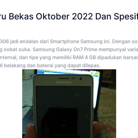
u Bekas Oktober 2022 Dan Spesif
 306 jadi andalan dari Smartphone Samsung ini. Dengan so
 sobat suka. Samsung Galaxy On7 Prime mempunyai varia
ternal, dan tipe yang memiliki RAM 4 GB dipadukan bersam
belakang dan baterai yang dapat dilepas.