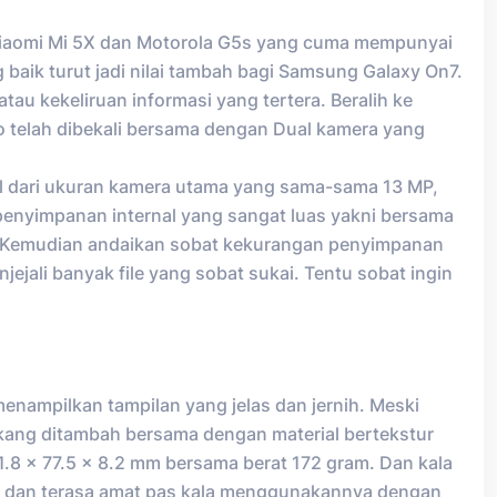
, Xiaomi Mi 5X dan Motorola G5s yang cuma mempunyai
baik turut jadi nilai tambah bagi Samsung Galaxy On7.
au kekeliruan informasi yang tertera. Beralih ke
ro telah dibekali bersama dengan Dual kamera yang
al dari ukuran kamera utama yang sama-sama 13 MP,
 penyimpanan internal yang sangat luas yakni bersama
m. Kemudian andaikan sobat kekurangan penyimpanan
jali banyak file yang sobat sukai. Tentu sobat ingin
enampilkan tampilan yang jelas dan jernih. Meski
kang ditambah bersama dengan material bertekstur
51.8 x 77.5 x 8.2 mm bersama berat 172 gram. Dan kala
a dan terasa amat pas kala menggunakannya dengan