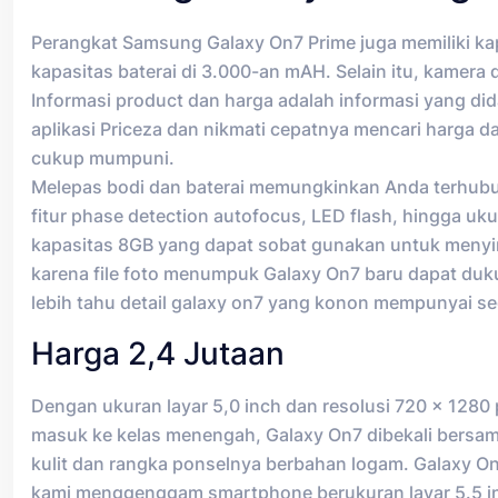
Perangkat Samsung Galaxy On7 Prime juga memiliki ka
kapasitas baterai di 3.000-an mAH. Selain itu, kamer
Informasi product dan harga adalah informasi yang dida
aplikasi Priceza dan nikmati cepatnya mencari harga 
cukup mumpuni.
Melepas bodi dan baterai memungkinkan Anda terhubun
fitur phase detection autofocus, LED flash, hingga uk
kapasitas 8GB yang dapat sobat gunakan untuk menyim
karena file foto menumpuk Galaxy On7 baru dapat duku
lebih tahu detail galaxy on7 yang konon mempunyai s
Harga 2,4 Jutaan
Dengan ukuran layar 5,0 inch dan resolusi 720 x 1280 
masuk ke kelas menengah, Galaxy On7 dibekali bersam
kulit dan rangka ponselnya berbahan logam. Galaxy On 
kami menggenggam smartphone berukuran layar 5.5 in