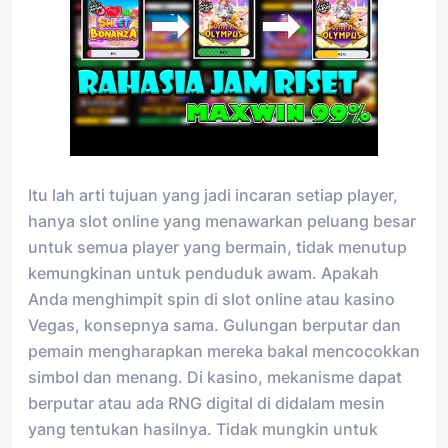
Itu lah arti tujuan yang jadi incaran setiap player,
hanya slot online yang menawarkan peluang besar
untuk semua player yang bermain, tidak menutup
kemungkinan untuk penduduk awam. Apakah
Anda menghimpit spin di slot online atau kasino
Vegas, konsepnya sama. Gulungan berputar dan
pemain mengharapkan mereka bakal mencocokkan
simbol dan menang. Di kasino, mekanisme dapat
berputar atau ada RNG digital di didalam mesin
yang tentukan hasilnya. Tidak mungkin untuk