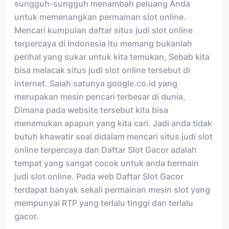
sungguh-sungguh menambah peluang Anda
untuk memenangkan permainan slot online.
Mencari kumpulan daftar situs judi slot online
terpercaya di Indonesia itu memang bukanlah
perihal yang sukar untuk kita temukan, Sebab kita
bisa melacak situs judi slot online tersebut di
internet. Salah satunya google.co.id yang
merupakan mesin pencari terbesar di dunia,
Dimana pada website tersebut kita bisa
menemukan apapun yang kita cari. Jadi anda tidak
butuh khawatir soal didalam mencari situs judi slot
online terpercaya dan Daftar Slot Gacor adalah
tempat yang sangat cocok untuk anda bermain
judi slot online. Pada web Daftar Slot Gacor
terdapat banyak sekali permainan mesin slot yang
mempunyai RTP yang terlalu tinggi dan terlalu
gacor.