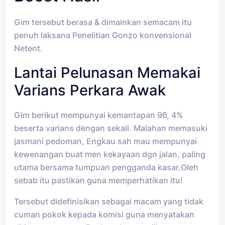
Gim tersebut berasa & dimainkan semacam itu
penuh laksana Penelitian Gonzo konvensional
Netent.
Lantai Pelunasan Memakai
Varians Perkara Awak
Gim berikut mempunyai kemantapan 96, 4%
beserta varians dengan sekali. Malahan memasuki
jasmani pedoman, Engkau sah mau mempunyai
kewenangan buat men kekayaan dgn jalan, paling
utama bersama tumpuan pengganda kasar.Oleh
sebab itu pastikan guna memperhatikan itu!
Tersebut didefinisikan sebagai macam yang tidak
cuman pokok kepada komisi guna menyatakan