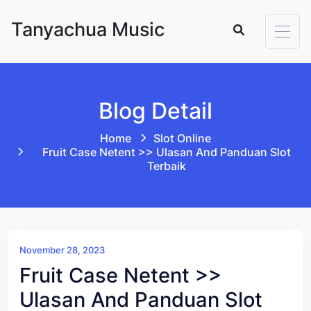
Skip to content
Tanyachua Music
Blog Detail
Home
Slot Online
Fruit Case Netent >> Ulasan And Panduan Slot
Terbaik
November 28, 2023
Fruit Case Netent >>
Ulasan And Panduan Slot