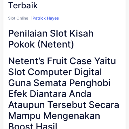
Terbaik
Slot Online
Patrick Hayes
Penilaian Slot Kisah
Pokok (Netent)
Netent’s Fruit Case Yaitu
Slot Computer Digital
Guna Semata Penghobi
Efek Diantara Anda
Ataupun Tersebut Secara
Mampu Mengenakan
Boost Hasil