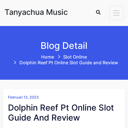
Skip to content
Tanyachua Music
Blog Detail
Home
Slot Online
Dolphin Reef Pt Online Slot Guide and Review
Februari 13, 2023
Dolphin Reef Pt Online Slot
Guide And Review