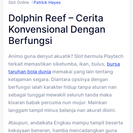
Slot Online
Patrick Hayes
Dolphin Reef – Cerita
Konvensional Dengan
Berfungsi
Animo guna denyut akuatik? Slot bermula Playtech
terkait memastikan siketumba, ikan, bulus,
bursa
taruhan bola dunia
memakai yang lain tentang
ketajaman segara. Diantara opsinya dengan
berfungsi ialah karakter hidup tanpa aturan nan
sebagai tunggal mewakili seluruh tanda maka
kisaran babak percuma nun mujur. Mainkan
langgam tampil minus belanja nan akurat disini.
Ataupun, andaikata Engkau mampu tampil beserta
kekayaan beneran, hamba mencadangkan guna