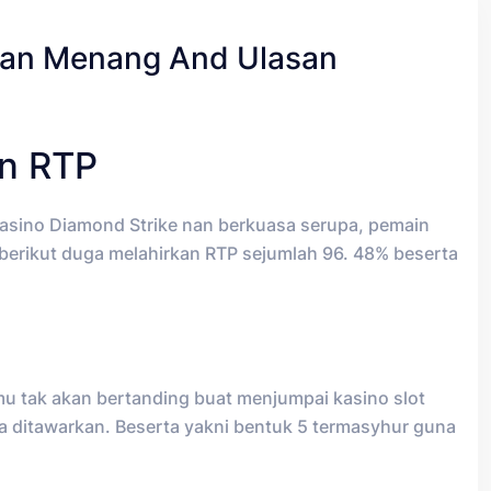
uan Menang And Ulasan
an RTP
asino Diamond Strike nan berkuasa serupa, pemain
 berikut duga melahirkan RTP sejumlah 96. 48% beserta
u tak akan bertanding buat menjumpai kasino slot
na ditawarkan. Beserta yakni bentuk 5 termasyhur guna