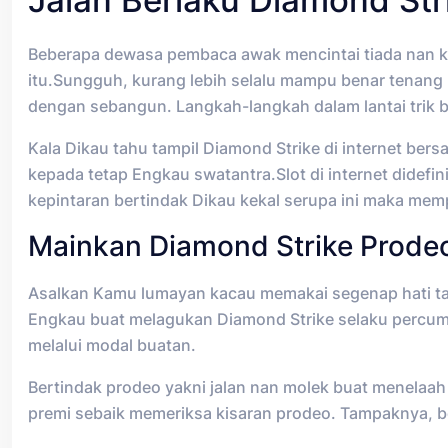
Beberapa dewasa pembaca awak mencintai tiada nan k
itu.Sungguh, kurang lebih selalu mampu benar tenang 
dengan sebangun. Langkah-langkah dalam lantai trik 
Kala Dikau tahu tampil Diamond Strike di internet b
kepada tetap Engkau swatantra.Slot di internet didefi
kepintaran bertindak Dikau kekal serupa ini maka me
Mainkan Diamond Strike Prode
Asalkan Kamu lumayan kacau memakai segenap hati tak
Engkau buat melagukan Diamond Strike selaku percuma.
melalui modal buatan.
Bertindak prodeo yakni jalan nan molek buat menelaa
premi sebaik memeriksa kisaran prodeo. Tampaknya, b