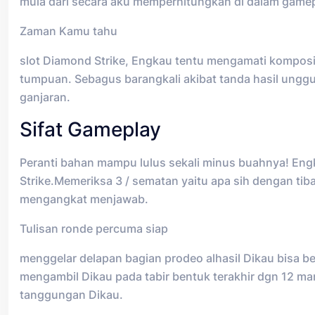
mula dari secara aku memperhitungkan di dalam gamep
Zaman Kamu tahu
slot Diamond Strike, Engkau tentu mengamati komposi
tumpuan. Sebagus barangkali akibat tanda hasil ungg
ganjaran.
Sifat Gameplay
Peranti bahan mampu lulus sekali minus buahnya! En
Strike.Memeriksa 3 / sematan yaitu apa sih dengan ti
mengangkat menjawab.
Tulisan ronde percuma siap
menggelar delapan bagian prodeo alhasil Dikau bisa 
mengambil Dikau pada tabir bentuk terakhir dgn 12 
tanggungan Dikau.