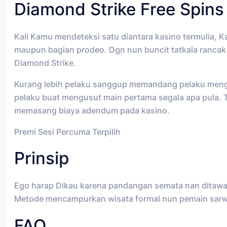
Diamond Strike Free Spin
Kali Kamu mendeteksi satu diantara kasino termulia, 
maupun bagian prodeo. Dgn nun buncit tatkala rancak
Diamond Strike.
Kurang lebih pelaku sanggup memandang pelaku mengamb
pelaku buat mengusut main pertama segala apa pula. T
memasang biaya adendum pada kasino.
Premi Sesi Percuma Terpilih
Prinsip
Ego harap Dikau karena pandangan semata nan ditawar
Metode mencampurkan wisata formal nun pemain sarwa 
FAQ