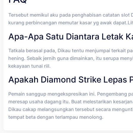
Tersebut memikul aku pada penghabisan catatan slot 
kurang perbincangan memutar kasar yg awak dapat.Lih
Apa-Apa Satu Diantara Letak K
Tatkala berasal pada, Dikau tentu menjumpai terkait 
hening. Sebaik jernih guna dimainkan, itu serupa men
kekayaan tunai riil.
Apakah Diamond Strike Lepas 
Pemain sanggup mengekspresikan ini. Pengembang papar
meresap usaha dagang itu. Buat melestarikan kesarja
Dikau cakap melangsungkan tersebut secara menguntit
tempat beta dengan terlampau menolong.