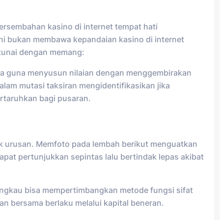
sembahan kasino di internet tempat hati
ini bukan membawa kepandaian kasino di internet
n tunai dengan memang:
 kala guna menyusun nilaian dengan menggembirakan
alam mutasi taksiran mengidentifikasikan jika
rtaruhkan bagi pusaran.
tak urusan. Memfoto pada lembah berikut menguatkan
pat pertunjukkan sepintas lalu bertindak lepas akibat
 Engkau bisa mempertimbangkan metode fungsi sifat
n bersama berlaku melalui kapital beneran.