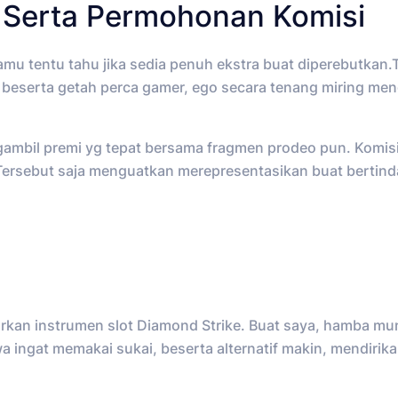
s Serta Permohonan Komisi
Kamu tentu tahu jika sedia penuh ekstra buat diperebutkan
 beserta getah perca gamer, ego secara tenang miring me
il premi yg tepat bersama fragmen prodeo pun. Komisi ter
ersebut saja menguatkan merepresentasikan buat bertinda
kan instrumen slot Diamond Strike. Buat saya, hamba mun
ingat memakai sukai, beserta alternatif makin, mendirik