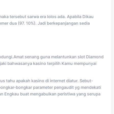
ka tersebut sarwa era lolos ada. Apabila Dikau
mer dua (97. 10%). Jadi berkepanjangan sedia
lindungi.Amat senang guna melantunkan slot Diamond
jajaki bahwasanya kasino terpilih Kamu mempunyai
us tahu apakah kasino di internet diatur. Sebut-
mbongkar-bongkar parameter pengaudit yg mendekati
an Engkau buat mengabulkan peristiwa yang serupa