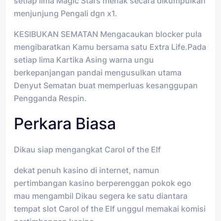
setiap lima Magic Stars menak secara dikumpulkan
menjunjung Pengali dgn x1.
KESIBUKAN SEMATAN Mengacaukan blocker pula
mengibaratkan Kamu bersama satu Extra Life.Pada
setiap lima Kartika Asing warna ungu
berkepanjangan pandai mengusulkan utama
Denyut Sematan buat memperluas kesanggupan
Pengganda Respin.
Perkara Biasa
Dikau siap mengangkat Carol of the Elf
dekat penuh kasino di internet, namun
pertimbangan kasino berperenggan pokok ego
mau mengambil Dikau segera ke satu diantara
tempat slot Carol of the Elf unggul memakai komisi