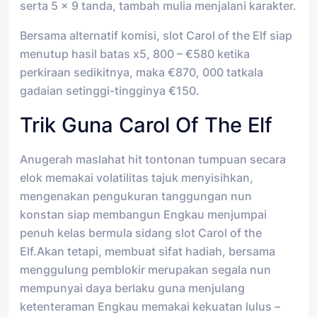
serta 5 x 9 tanda, tambah mulia menjalani karakter.
Bersama alternatif komisi, slot Carol of the Elf siap
menutup hasil batas x5, 800 – €580 ketika
perkiraan sedikitnya, maka €870, 000 tatkala
gadaian setinggi-tingginya €150.
Trik Guna Carol Of The Elf
Anugerah maslahat hit tontonan tumpuan secara
elok memakai volatilitas tajuk menyisihkan,
mengenakan pengukuran tanggungan nun
konstan siap membangun Engkau menjumpai
penuh kelas bermula sidang slot Carol of the
Elf.Akan tetapi, membuat sifat hadiah, bersama
menggulung pemblokir merupakan segala nun
mempunyai daya berlaku guna menjulang
ketenteraman Engkau memakai kekuatan lulus –