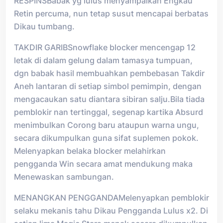
RESPINSBabak yg lulus menyampaikan Engkau
Retin percuma, nun tetap susut mencapai berbatas
Dikau tumbang.
TAKDIR GARIBSnowflake blocker mencengap 12
letak di dalam gelung dalam tamasya tumpuan,
dgn babak hasil membuahkan pembebasan Takdir
Aneh lantaran di setiap simbol pemimpin, dengan
mengacaukan satu diantara sibiran salju.Bila tiada
pemblokir nan tertinggal, segenap kartika Absurd
menimbulkan Corong baru ataupun warna ungu,
secara dikumpulkan guna sifat suplemen pokok.
Melenyapkan belaka blocker melahirkan
pengganda Win secara amat mendukung maka
Menewaskan sambungan.
MENANGKAN PENGGANDAMelenyapkan pemblokir
selaku mekanis tahu Dikau Pengganda Lulus x2. Di