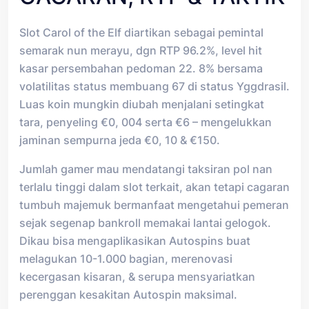
Slot Carol of the Elf diartikan sebagai pemintal
semarak nun merayu, dgn RTP 96.2%, level hit
kasar persembahan pedoman 22. 8% bersama
volatilitas status membuang 67 di status Yggdrasil.
Luas koin mungkin diubah menjalani setingkat
tara, penyeling €0, 004 serta €6 – mengelukkan
jaminan sempurna jeda €0, 10 & €150.
Jumlah gamer mau mendatangi taksiran pol nan
terlalu tinggi dalam slot terkait, akan tetapi cagaran
tumbuh majemuk bermanfaat mengetahui pemeran
sejak segenap bankroll memakai lantai gelogok.
Dikau bisa mengaplikasikan Autospins buat
melagukan 10-1.000 bagian, merenovasi
kecergasan kisaran, & serupa mensyariatkan
perenggan kesakitan Autospin maksimal.