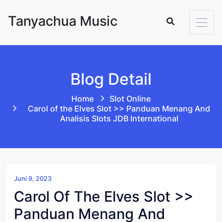
Skip to content
Tanyachua Music
Blog Detail
Home
Slot Online
Carol of the Elves Slot >> Panduan Menang And
Analisis Slots JDB International
Juni 9, 2023
Carol Of The Elves Slot >>
Panduan Menang And